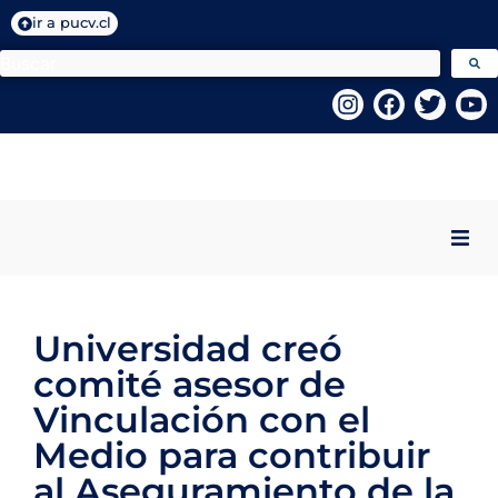
ir a pucv.cl
Inicio
Universidad creó
Quiénes Somos
comité asesor de
Programas VcM
Vinculación con el
Medio para contribuir
Centros PUCV
al Aseguramiento de la