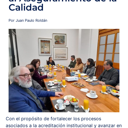
Calidad
Redes y Alianzas
Por Juan Paulo Roldán
Fondo Concursable
Recursos
Contáctanos
Con el propósito de fortalecer los procesos
asociados a la acreditación institucional y avanzar en