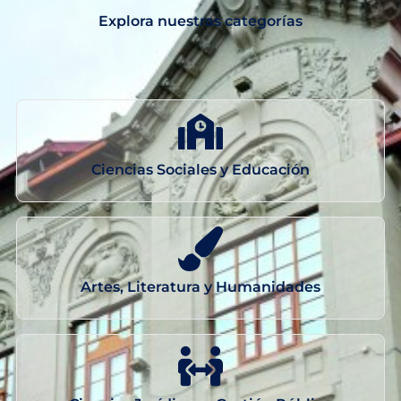
Explora nuestras categorías
Redes y Alianzas
Fondo Concursable
Recursos
Contáctanos
Ciencias Sociales y Educación
Artes, Literatura y Humanidades