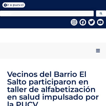
ir a pucv.cl
Inicio
Vecinos del Barrio El
Quiénes Somos
Salto participaron en
Programas VcM
taller de alfabetización
en salud impulsado por
Centros PUCV
la PUCV