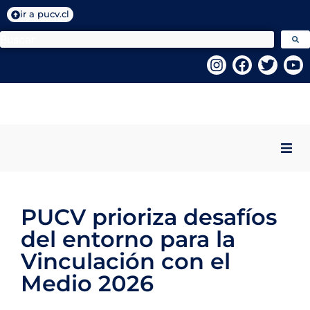
ir a pucv.cl
Inicio
PUCV prioriza desafíos
Quiénes Somos
del entorno para la
Programas VcM
Vinculación con el
Medio 2026
Centros PUCV