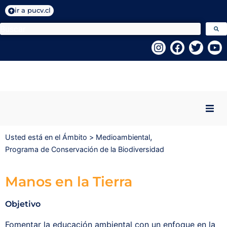
ir a pucv.cl
Inicio
,
Usted está en el Ámbito >
Medioambiental
Programa de Conservación de la Biodiversidad
Quiénes Somos
Manos en la Tierra
Programas VcM
Objetivo
Centros PUCV
Fomentar la educación ambiental con un enfoque en la