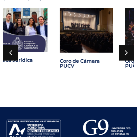
urídica
Coro de Cámara
Orquesta A
PUCV
PUCV