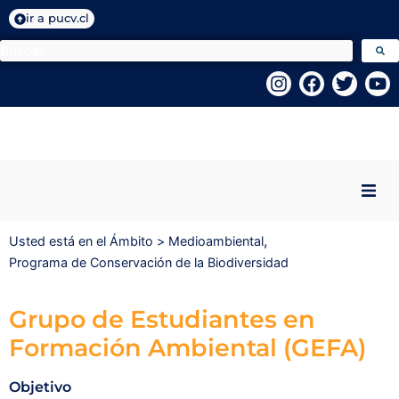
ir a pucv.cl
Inicio
,
Usted está en el Ámbito >
Medioambiental
Programa de Conservación de la Biodiversidad
Quiénes Somos
Grupo de Estudiantes en
Programas VcM
Formación Ambiental (GEFA)
Centros PUCV
Objetivo