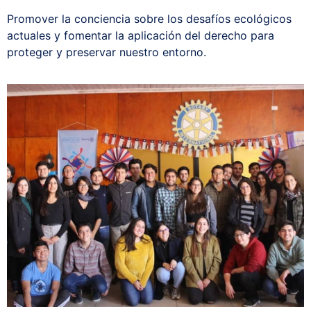
Promover la conciencia sobre los desafíos ecológicos
Redes y Alianzas
actuales y fomentar la aplicación del derecho para
proteger y preservar nuestro entorno.
Fondo Concursable
Recursos
Contáctanos