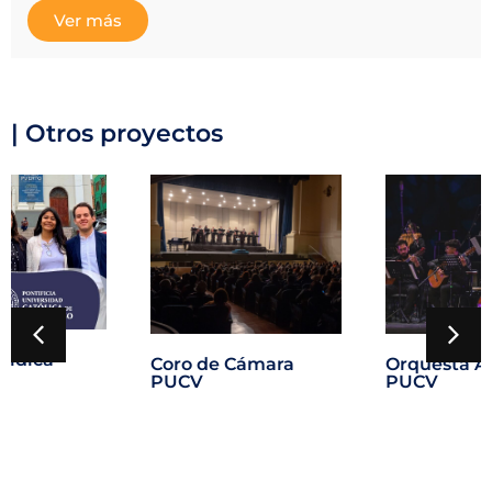
Ver más
| Otros proyectos
urídica
Coro de Cámara
Orquesta A
PUCV
PUCV