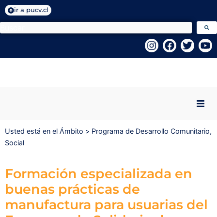
ir a pucv.cl
Inicio
,
Usted está en el Ámbito >
Programa de Desarrollo Comunitario
Social
Quiénes Somos
Formación especializada en
Programas VcM
buenas prácticas de
manufactura para usuarias del
Centros PUCV