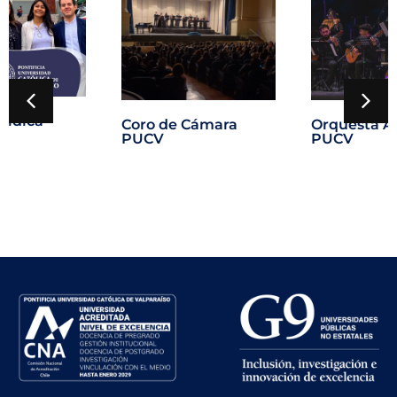
urídica
Coro de Cámara
Orquesta A
PUCV
PUCV