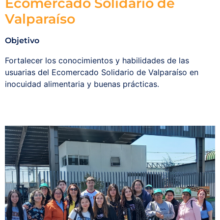
Ecomercado Solidario de
Redes y Alianzas
Valparaíso
Fondo Concursable
Objetivo
Fortalecer los conocimientos y habilidades de las
Recursos
usuarias del Ecomercado Solidario de Valparaíso en
inocuidad alimentaria y buenas prácticas.
Contáctanos