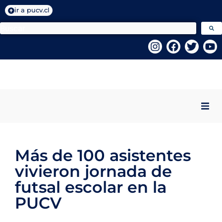
ir a pucv.cl
Inicio
Más de 100 asistentes
Quiénes Somos
vivieron jornada de
Programas VcM
futsal escolar en la
PUCV
Centros PUCV