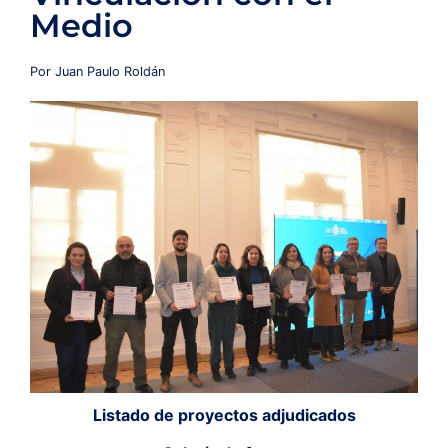
Medio
Redes y Alianzas
Por Juan Paulo Roldán
Fondo Concursable
Recursos
Contáctanos
Listado de proyectos adjudicados