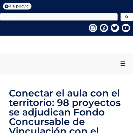
ir a pucv.cl
Inicio
Conectar el aula con el
Quiénes Somos
territorio: 98 proyectos
Programas VcM
se adjudican Fondo
Concursable de
Centros PUCV
Vinculación con el