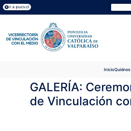
ir a pucv.cl
Inicio
Quiénes
GALERÍA: Ceremon
de Vinculación c