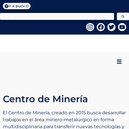
ir a pucv.cl
Inicio
Quiénes Somos
Centro de Minería
Programas VcM
El Centro de Minería, creado en 2015 busca desarrollar
trabajos en el área minero-metalúrgico en forma
Centros PUCV
multidisciplinaria para transferir nuevas tecnologías y