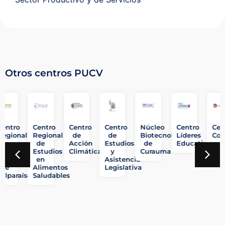
Otros centros PUCV
Centro
Centro
Centro
Centro
Núcleo
Centro
Cen
Regional
Regional
de
de
Biotecnología
Líderes
Cos
ión
de
de
Acción
Estudios
de
Educativos
Innovación
Estudios
Climática
y
Curauma
Hortofrutícola
en
Asistencia
de
Alimentos
Legislativa
Valparaíso
Saludables