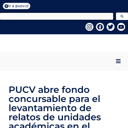
ir a pucv.cl
Inicio
PUCV abre fondo
Quiénes Somos
concursable para el
Programas VcM
levantamiento de
relatos de unidades
Centros PUCV
académicas en el