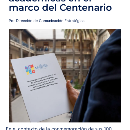
marco del Centenario
Redes y Alianzas
Por Dirección de Comunicación Estratégica
Fondo Concursable
Recursos
Contáctanos
En el contexto de la conmemoración de sus 100