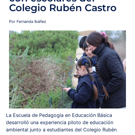
Colegio Rubén Castro
Redes y Alianzas
Por Fernanda Ibáñez
Fondo Concursable
Recursos
Contáctanos
La Escuela de Pedagogía en Educación Básica
desarrolló una experiencia piloto de educación
ambiental junto a estudiantes del Colegio Rubén