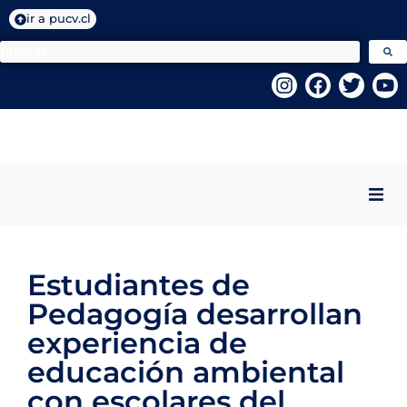
ir a pucv.cl
Inicio
Estudiantes de
Quiénes Somos
Pedagogía desarrollan
Programas VcM
experiencia de
educación ambiental
Centros PUCV
con escolares del