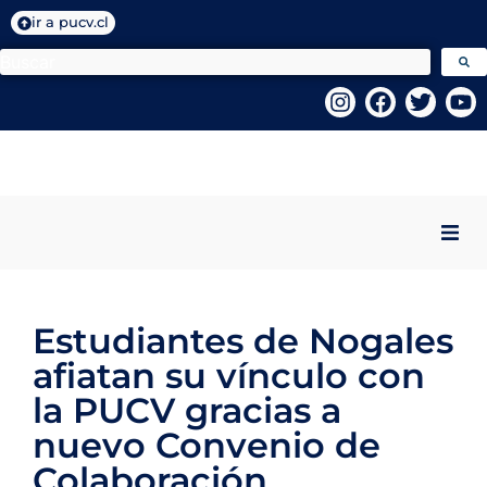
ir a pucv.cl
Inicio
Estudiantes de Nogales
Quiénes Somos
afiatan su vínculo con
Programas VcM
la PUCV gracias a
nuevo Convenio de
Centros PUCV
Colaboración