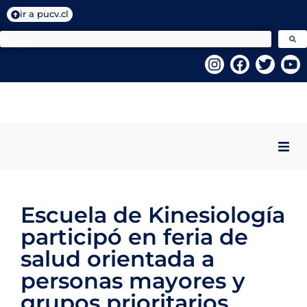
ir a pucv.cl
Inicio
Escuela de Kinesiología
Quiénes Somos
participó en feria de
Programas VcM
salud orientada a
personas mayores y
Centros PUCV
grupos prioritarios