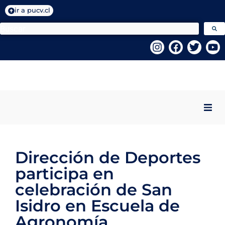
ir a pucv.cl
Inicio
Dirección de Deportes
Quiénes Somos
participa en
Programas VcM
celebración de San
Isidro en Escuela de
Centros PUCV
Agronomía