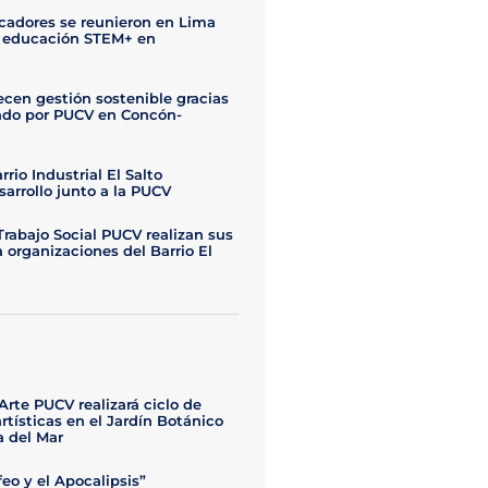
adores se reunieron en Lima
a educación STEM+ en
ecen gestión sostenible gracias
rado por PUCV en Concón-
rio Industrial El Salto
sarrollo junto a la PUCV
rabajo Social PUCV realizan sus
a organizaciones del Barrio El
Arte PUCV realizará ciclo de
rtísticas en el Jardín Botánico
a del Mar
feo y el Apocalipsis”