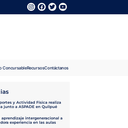
o Concursable
Recursos
Contáctanos
ias
ortes y Actividad Física realiza
va junto a ASPADE en Quilpué
 aprendizaje intergeneracional a
dora experiencia en las aulas