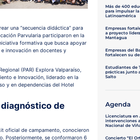
Más de 400 educ
para impulsar l
Latinoamérica
rear una “secuencia didáctica” para
Empresas fortal
a proyecto lide
ación Parvularia participaron en la
Mantagua
iciativa formativa que busca apoyar
n e innovación en docentes y
Empresas del Bar
fortalecen su de
Estudiantes de T
Regional (PAR) Explora Valparaíso,
prácticas junto 
iento e Innovación, liderado en la
Salto
aíso y en dependencias del Hotel
 diagnóstico de
Agenda
Licenciatura en 
intervenciones a
Nacional de Viñ
 kit oficial de campamento, conocieron
so. Posteriormente, se conformaron 6
Concierto “El Or